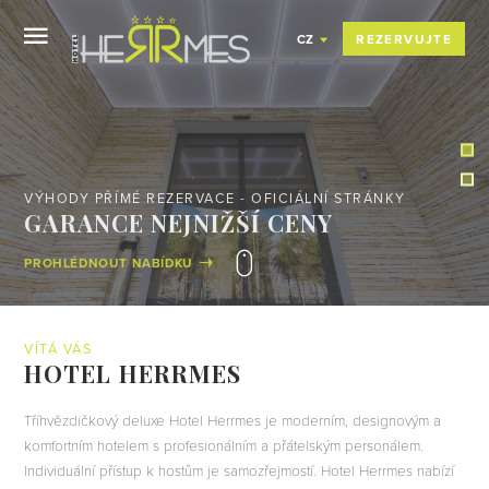
REZERVUJTE
CZ
VÍTÁ VÁS
HOTEL HERRMES
Tříhvězdičkový deluxe Hotel Herrmes je moderním, designovým a
komfortním hotelem s profesionálním a přátelským personálem.
Individuální přístup k hostům je samozřejmostí. Hotel Herrmes nabízí