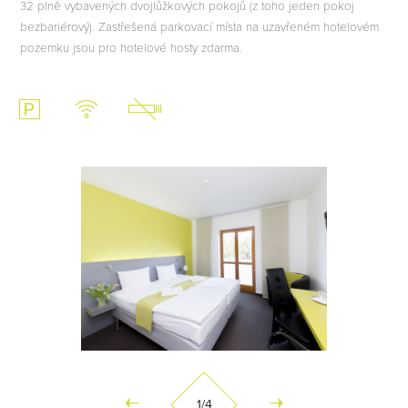
32 plně vybavených dvojlůžkových pokojů (z toho jeden pokoj
bezbariérový). Zastřešená parkovací místa na uzavřeném hotelovém
pozemku jsou pro hotelové hosty zdarma.
1
/4