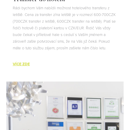
Rádi bychom Vám nabídli možnost hotelového transferu z
letiště. Cena za transfer z/na letiště je v rozmezí 600-700CZK
(700CZK transfer z letiště, 600CZK transfer na letiště). Platí se
řidiči hotově či platební kartou v CZK/EUR. Řidič Vás vždy
bude čekat v příletové hale s cedulí s Vaším jménem a
zároveň zašle potvrzovací sms, že na Vás již čeká. Pokud
máte o tuto službu zájem, prosím zašlete nám číslo letu.
VÍCE ZDE