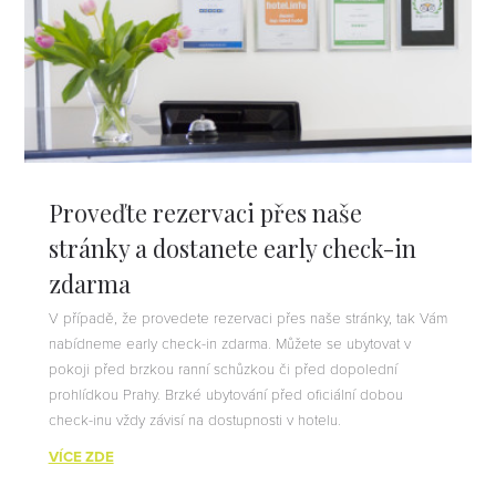
Proveďte rezervaci přes naše
stránky a dostanete early check-in
zdarma
V případě, že provedete rezervaci přes naše stránky, tak Vám
nabídneme early check-in zdarma. Můžete se ubytovat v
pokoji před brzkou ranní schůzkou či před dopolední
prohlídkou Prahy. Brzké ubytování před oficiální dobou
check-inu vždy závisí na dostupnosti v hotelu.
VÍCE ZDE